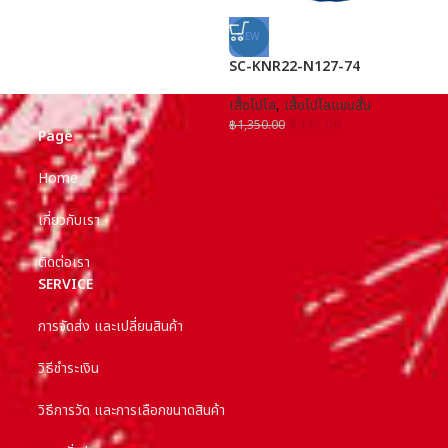
NEW
SC-KNR22-N127-74
S
เสื้อโปโล
,
เสื้อโปโลแขนสั้น
เ
฿
945.00
฿
1,350.00
฿
Page
Home
เกี่ยวกับเรา
ติดต่อเรา
SERVICE
การจัดส่ง และเปลี่ยนสินค้า
วิธีชำระเงิน
วิธีการวัด และการเลือกขนาดสินค้า