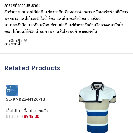
การซักทำความสะอาด :
ซักทำความสะอาดได้ปกติ แต่ควรหลีกเลี่ยงสารฟอกขาว หรือผงซักฟอกที่มีสาร
ฟอกขาว และไม่ควรซักในน้ำร้อน และห้ามอบผ้าด้วยความร้อน
สามารถซักมือ และซักเครื่องได้ตามปกติ แต่ถ้าหากซักด้วยมืออาจจะสะบัดน้ำ
ออก ไม่แนะนำให้บิดน้ำออก เพราะเส้นใยของผ้าอาจจะหักได้
เพิ่มเติม
การตากผ้า :
1. ควรสะบัดผ้า เพื่อให้ใยผ้าคลายตัว ไม่เป็นรอยยับที่รีดลบรอยยาก เพื่อทำให้
ผ้ารีดง่ายขึ้น
2. ควรกลับผ้าจากด้านในเป็นด้านนอก โดยเฉพาะผ้าสี ไม่ควรสัมผัสกับแสงแดด
Related Products
โดยตรง ควรตากไว้ในที่ร่มที่มีอากาศถ่ายเทสะดวก เพื่อเป็นการปกป้องสีผ้าไม่
ให้ซีดเร็ว
การรีด :
NEW
เนื่องจากเป็นผ้าฝ้าย100 %จึงมีความยับมากกว่าปกติฉะนั้นสิ่งที่ขาดไม่ได้เลย
SC-KNR22-N126-18
คือการฉีดน้ำ หรือใช้เตารีดไอน้ำเพื่อ ทำให้เส้นฝ้ายคายตัวกลับมาเรียบเนียบ
โดยใช้ความร้อนเพียงระดับต่ำ – กลาง ห้ามนำผ้าไปอบแห้งโดยอัตโนมัติ. ให้
เสื้อโปโล
,
เสื้อโปโลแขนสั้น
แห้งธรรมชาติเท่านั้น! กลับด้านในของเสื้อผ้าออกมารีด เพื่อไม่ให้ผ้าขึ้นเงา
฿
945.00
฿
1,350.00