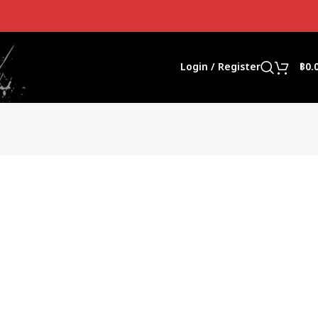
Login / Register
฿
0.