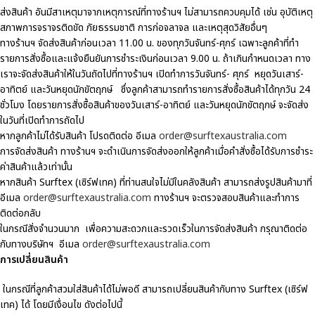
ส่งสินค้า อันมีสาเหตุมาจากเหตุการณ์ที่ทางร้านฯ ไม่สามารถควบคุมได้ เช่น อุบัติเหตุ
สภาพการจราจรติดขัด ภัยธรรมชาติ การก่อจลาจล และเหตุสุดวิสัยอื่นๆ
ทางร้านฯ จัดส่งสินค้าก่อนเวลา 11.00 น. ของทุกวันจันทร์-ศุกร์ เฉพาะลูกค้าที่ทำ
รายการสั่งซื้อและแจ้งยืนยันการชำระเงินก่อนเวลา 9.00 น. ถ้าเกินกำหนดเวลา ทาง
เราจะจัดส่งสินค้าให้ในวันถัดไปที่ทางร้านฯ เปิดทำการวันจันทร์- ศุกร์ หยุดวันเสาร์-
อาทิตย์ และวันหยุดนักขัตฤกษ์ ซึ่งลูกค้าสามารถทำรายการสั่งซื้อสินค้าได้ทุกวัน 24
ชั่วโมง โดยรายการสั่งซื้อสินค้าของวันเสาร์-อาทิตย์ และวันหยุดนักขัตฤกษ์ จะจัดส่ง
ในวันที่เปิดทำการถัดไป
หากลูกค้าไม่ได้รับสินค้า โปรดติดต่อ อีเมล
order@surftexaustralia.com
การจัดส่งสินค้า ทางร้านฯ จะดำเนินการจัดส่งออกให้ลูกค้าเมื่อคำสั่งซื้อได้รับการชำระ
ค่าสินค้าแล้วเท่านั้น
หากสินค้า Surftex (เซิร์ฟเทค) ที่ท่านสนใจไม่มีในคลังสินค้า สามารถส่งรูปสินค้ามาที่
อีเมล
order@surftexaustralia.com
ทางร้านฯ จะตรวจสอบสินค้าและทำการ
ติดต่อกลับ
ในกรณีสั่งจำนวนมาก เพื่อความสะดวกและรวดเร็วในการจัดส่งสินค้า กรุณาติดต่อ
กับทางบริษัทฯ อีเมล
order@surftexaustralia.com
การเปลี่ยนสินค้า
ในกรณีที่ลูกค้าสวมใส่สินค้าได้ไม่พอดี สามารถเปลี่ยนสินค้ากับทาง Surftex (เซิร์ฟ
เทค) ได้ โดยมีเงื่อนไข ดังต่อไปนี้