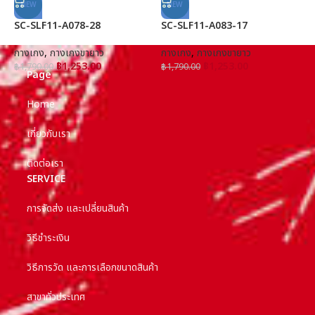
NEW
NEW
SC-SLF11-A078-28
SC-SLF11-A083-17
S
กางเกง
,
กางเกงขายาว
กางเกง
,
กางเกงขายาว
ก
฿
1,253.00
฿
1,253.00
฿
1,790.00
฿
1,790.00
฿
Page
Home
เกี่ยวกับเรา
ติดต่อเรา
SERVICE
การจัดส่ง และเปลี่ยนสินค้า
วิธีชำระเงิน
วิธีการวัด และการเลือกขนาดสินค้า
สาขาทั่วประเทศ