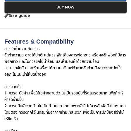
BUY NOW
Size guide
Features & Compatibility
การซักทำความสะอาด :
ซักทำความสะอาดได้ปกติ แต่ควรหลีกเลี่ยงสารฟอกขาว หรือผงซักฟอกที่มีสาร
ฟอกขาว และไม่ควรซักในน้ำร้อน และห้ามอบผ้าด้วยความร้อน
สามารถซักมือ และซักเครื่องได้ตามปกติ แต่ถ้าหากซักด้วยมืออาจจะสะบัดน้ำ
ออก ไม่แนะนำให้บิดน้ำออก
การตากผ้า :
1. ควรสะบัดผ้า เพื่อให้ใยผ้าคลายตัว ไม่เป็นรอยยับที่รีดลบรอยยาก เพื่อทำให้
ผ้ารีดง่ายขึ้น
2. ควรกลับผ้าจากด้านในเป็นด้านนอก โดยเฉพาะผ้าสี ไม่ควรสัมผัสกับแสงแดด
โดยตรง ควรตากไว้ในที่ร่มที่มีอากาศถ่ายเทสะดวก เพื่อเป็นการปกป้องสีผ้าไม่
ให้ซีดเร็ว